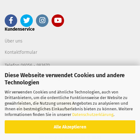
Kundenservice
Über uns
Kontaktformular
Telefon 06056 - 983670
Diese Webseite verwendet Cookies und andere
Partnerseiten / Empfehlungen
Technologien
Wir verwenden Cookies und ähnliche Technologien, auch von
Widerruf
Drittanbietern, um die ordentliche Funktionsweise der Website zu
gewährleisten, die Nutzung unseres Angebotes zu analysieren und
VERTRAG WIDERRUFEN
Ihnen ein bestmögliches Einkaufserlebnis bieten zu können. Weitere
Widerrufsbelehrung
Informationen finden Sie in unserer
Datenschutzerklärung
.
Alle Akzeptieren
Webshop
by Gambio.de © 2020