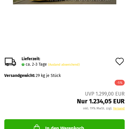
Lieferzeit:
A
ca. 2-3 Tage
(Ausland abweichend)
d
Versandgewicht:
29
kg je Stück
M
-5%
UVP 1.299,00 EUR
Nur 1.234,05 EUR
inkl. 19% MwSt. zzgl.
Versand
In den Warenkorb