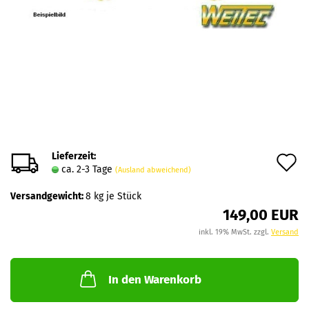
Lieferzeit:
A
ca. 2-3 Tage
(Ausland abweichend)
d
Versandgewicht:
8
kg je Stück
M
149,00 EUR
inkl. 19% MwSt. zzgl.
Versand
In den Warenkorb