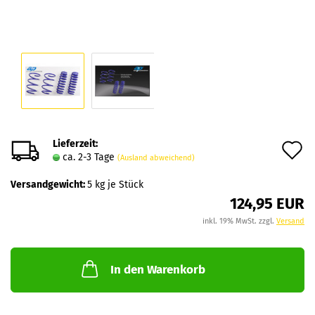
Lieferzeit:
A
ca. 2-3 Tage
(Ausland abweichend)
d
Versandgewicht:
5
kg je Stück
M
124,95 EUR
inkl. 19% MwSt. zzgl.
Versand
In den Warenkorb