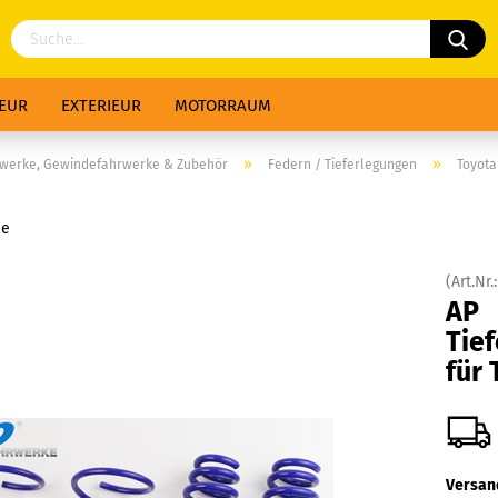
IEUR
EXTERIEUR
MOTORRAUM
»
»
rwerke, Gewindefahrwerke & Zubehör
Federn / Tieferlegungen
Toyota
ie
(Art.Nr.
AP
Tie
für
Versan