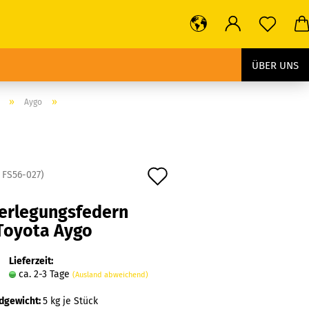
ÜBER UNS
»
»
Aygo
Auf
:
FS56-027
)
den
ferlegungsfedern
Merkzettel
 Toyota Aygo
Lieferzeit:
ca. 2-3 Tage
(Ausland abweichend)
dgewicht:
5
kg je Stück