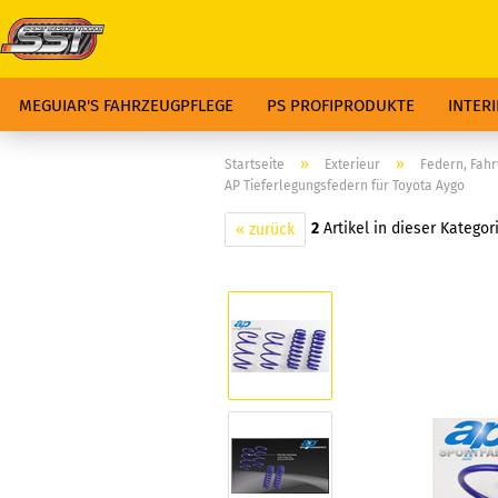
MEGUIAR'S FAHRZEUGPFLEGE
PS PROFIPRODUKTE
INTER
»
»
Startseite
Exterieur
Federn, Fah
AP Tieferlegungsfedern für Toyota Aygo
2
Artikel in dieser Kategor
« zurück