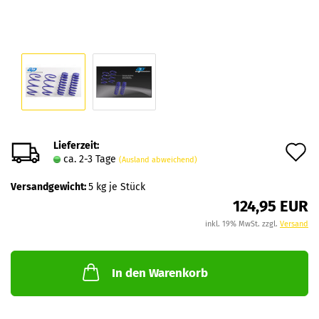
Lieferzeit:
A
ca. 2-3 Tage
(Ausland abweichend)
d
Versandgewicht:
5
kg je Stück
M
124,95 EUR
inkl. 19% MwSt. zzgl.
Versand
In den Warenkorb