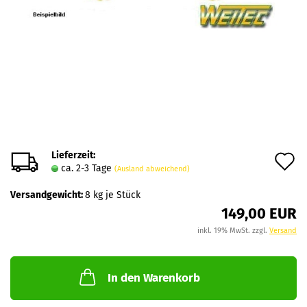
Lieferzeit:
A
ca. 2-3 Tage
(Ausland abweichend)
d
Versandgewicht:
8
kg je Stück
M
149,00 EUR
inkl. 19% MwSt. zzgl.
Versand
In den Warenkorb