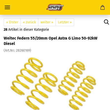
« Erster
« zurück
weiter »
Letzter »
28
Artikel in dieser Kategorie
Weitec Federn 55/20mm Opel Astra G Limo 50-92kW
Diesel
(Art.Nr.: 28260169)