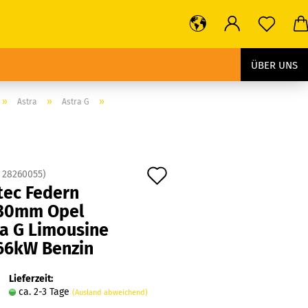
ÜBER UNS
»
»
»
Astra
Astra G
Auf
:
28260055
)
tec Federn
den
30mm Opel
Merkzettel
ra G Limousine
66kW Benzin
Lieferzeit:
ca. 2-3 Tage
(Ausland abweichend)