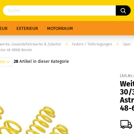
IEUR
EXTERIEUR
MOTORRAUM
»
»
rwerke, Gewindefahrwerke & Zubehör
Federn / Tieferlegungen
Opel
ine 48-66kW Benzin
28
Artikel in dieser Kategorie
ter »
(Art.Nr.
Wei
30/
Ast
48-