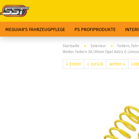
MEGUIAR'S FAHRZEUGPFLEGE
PS PROFIPRODUKTE
INTER
»
»
Startseite
Exterieur
Federn, Fah
Weitec Federn 30/30mm Opel Astra G Limous
« Erster
« zurück
weiter »
Letz