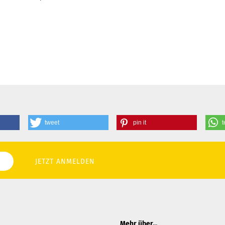
tweet
pin it
t
Mehr über...