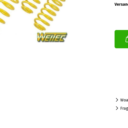
Versan
Woa
Fra