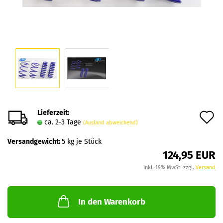
Lieferzeit:
A
ca. 2-3 Tage
(Ausland abweichend)
d
Versandgewicht:
5
kg je Stück
M
124,95 EUR
inkl. 19% MwSt. zzgl.
Versand
In den Warenkorb