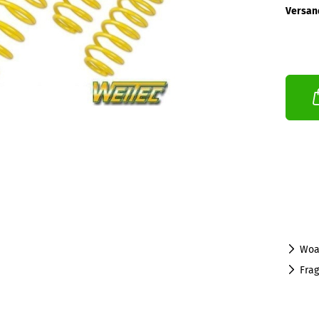
Versan
Woa
Fra