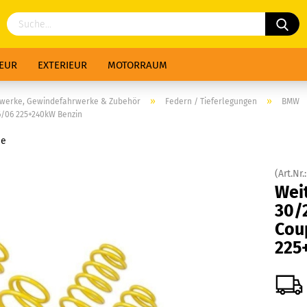
IEUR
EXTERIEUR
MOTORRAUM
»
»
rwerke, Gewindefahrwerke & Zubehör
Federn / Tieferlegungen
BMW
/06 225+240kW Benzin
ie
(Art.Nr.
Wei
30/
Cou
225