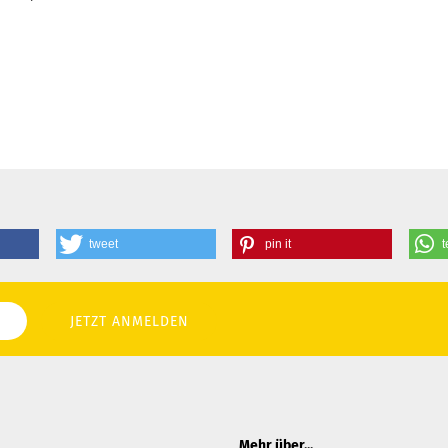
tweet
pin it
t
Mehr über...