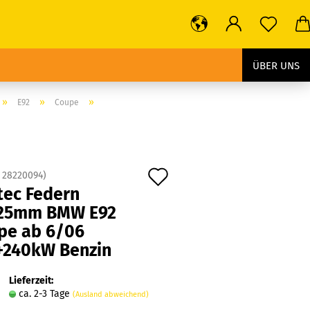
ÜBER UNS
»
»
»
E92
Coupe
Auf
:
28220094
)
tec Federn
den
25mm BMW E92
Merkzettel
pe ab 6/06
+240kW Benzin
Lieferzeit:
ca. 2-3 Tage
(Ausland abweichend)