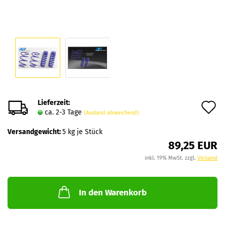
Lieferzeit:
A
ca. 2-3 Tage
(Ausland abweichend)
d
Versandgewicht:
5
kg je Stück
M
89,25 EUR
inkl. 19% MwSt. zzgl.
Versand
In den Warenkorb