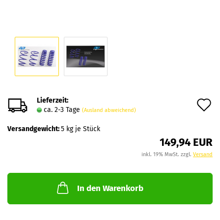
Lieferzeit:
A
ca. 2-3 Tage
(Ausland abweichend)
d
Versandgewicht:
5
kg je Stück
M
149,94 EUR
inkl. 19% MwSt. zzgl.
Versand
In den Warenkorb