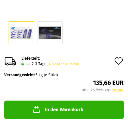
Lieferzeit:
A
ca. 2-3 Tage
(Ausland abweichend)
d
Versandgewicht:
5
kg je Stück
M
135,66 EUR
inkl. 19% MwSt. zzgl.
Versand
In den Warenkorb